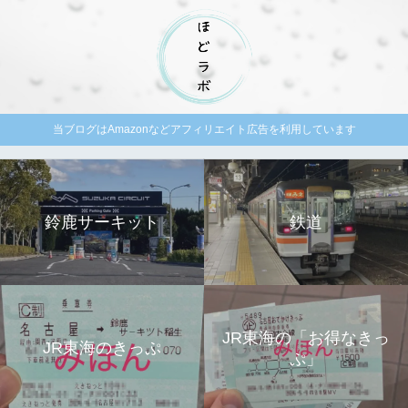
当ブログはAmazonなどアフィリエイト広告を利用しています
鈴鹿サーキット
鉄道
JR東海の「お得なきっ
JR東海のきっぷ
ぷ」