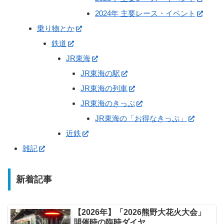
2024年 主要レース・イベント
乗り物とか
鉄道
JR東海
JR東海の駅
JR東海の列車
JR東海のきっぷ
JR東海の「お得なきっぷ」
近鉄
雑記
新着記事
【2026年】「2026熊野大花火大会」
開催時の臨時ダイヤ