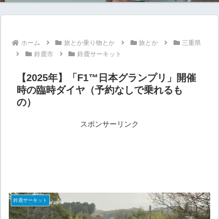
ホーム
旅とか乗り物とか
旅とか
三重県
鈴鹿市
鈴鹿サーキット
【2025年】「F1™️日本グランプリ」開催
時の臨時ダイヤ（予約なしで乗れるも
の）
スポンサーリンク
鈴鹿サーキット