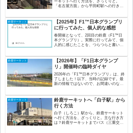
ーキットへ行く方法を、ざっくりと。
「名古屋方面」から平田町駅への行き方
は、こちら。「大阪方面」から平田町駅
への行き方は、こちら。＜大阪方面から
＞大阪難波駅〜鈴鹿サーキット平田町駅
【2025年】F1™︎日本グランプリ
鈴鹿サーキット
経由（近鉄＋徒歩等）大阪難...
に行ってみた、個人的な感想
春開催となって、2回目の鈴鹿（F1™︎日
本グランプリ）。実際に行ってみて、個
人的に感じたことを、つらつらと書いて
いきます。2025年F1™︎日本グランプリの
入場者数は、以下の通り。4/4(金)〜6(日)
の3日間合計：266,000人日別の内...
【2026年】「F1日本グランプ
鈴鹿サーキット
リ」開催時の臨時ダイヤ
2026年の「F1™️日本グランプリ」は、終
了しました！以下、当時の記録です。最
新の情報ではないので、お間違いのない
ように。。2026年の「F1日本グランプ
リ」開催時の臨時ダイヤを、まとめてい
ます。以下、オススメのルートです。鈴
鈴鹿サーキットへ「白子駅」から
鈴鹿サーキット
鹿サーキット...
行く方法
白子（しろこ）駅から、鈴鹿サーキット
へ行く方法を、ざっくりと。主な行き方
は？鈴鹿サーキットまでバス（三重交
通）白子駅〜（徒歩）〜白子駅停留所〜
（三重交通）〜鈴鹿サーキット停留所〜