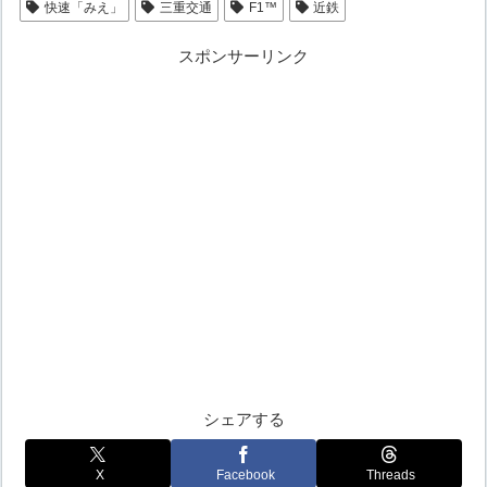
快速「みえ」
三重交通
F1™️
近鉄
スポンサーリンク
シェアする
X
Facebook
Threads