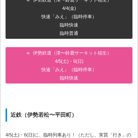
4/4(金)
快速「みえ」（臨時停車）
臨時快速
臨時普通
伊勢鉄道（津〜鈴鹿サーキット稲生）
4/5(土)・6(日)
快速「みえ」（臨時停車）
臨時快速
近鉄（伊勢若松〜平田町）
4/5(土)・6(日)に、臨時列車あり！（ただし、実質「行き」の