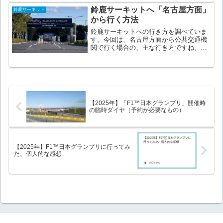
（徒歩）〜鈴鹿サーキット野田停留所経
鈴鹿サーキットへ「名古屋方面」
鈴鹿サーキット
由（三重交通＋徒歩）白子駅...
から行く方法
鈴鹿サーキットへの行き方を調べていま
す。今回は、名古屋方面から公共交通機
関で行く場合の、主な行き方ですね。名
古屋方面としていますが、名古屋を経由
して来られる方も、当てはまります！以
下、遠方から来られる方の例です。新幹
線で来られる方東京方面か...
【2025年】「F1™️日本グランプリ」開催時
の臨時ダイヤ（予約が必要なもの）
【2025年】F1™︎日本グランプリに行ってみ
た、個人的な感想