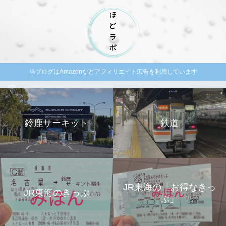
当ブログはAmazonなどアフィリエイト広告を利用しています
鈴鹿サーキット
鉄道
JR東海の「お得なきっ
JR東海のきっぷ
ぷ」