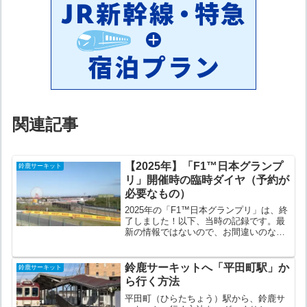
関連記事
【2025年】「F1™️日本グランプ
鈴鹿サーキット
リ」開催時の臨時ダイヤ（予約が
必要なもの）
2025年の「F1™️日本グランプリ」は、終
了しました！以下、当時の記録です。最
新の情報ではないので、お間違いのない
ように。。2026年の「F1日本グランプ
リ」開催時の臨時ダイヤは、こちら。予
約が必要な特急列車（＋快速みえ）や貸
鈴鹿サーキットへ「平田町駅」か
鈴鹿サーキット
切列車・貸切...
ら行く方法
平田町（ひらたちょう）駅から、鈴鹿サ