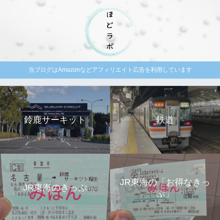
当ブログはAmazonなどアフィリエイト広告を利用しています
鈴鹿サーキット
鉄道
JR東海の「お得なきっ
JR東海のきっぷ
ぷ」